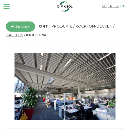
NL
|
FR
|
EN
|
DE
Zurück
ORT :
PRODUKTE /
ROCKFON-DECKEN
/
BAFFELN
/ INDUSTRIAL