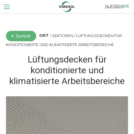
NL
|
FR
|
EN
|
DE
Zurück
ORT :
SEKTOREN / LÜFTUNGSDECKEN FÜR
KONDITIONIERTE UND KLIMATISIERTE ARBEITSBEREICHE
Lüftungsdecken für
konditionierte und
klimatisierte Arbeitsbereiche