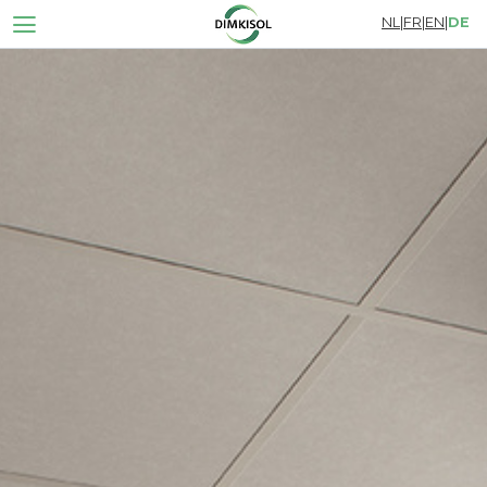
NL
|
FR
|
EN
|
DE