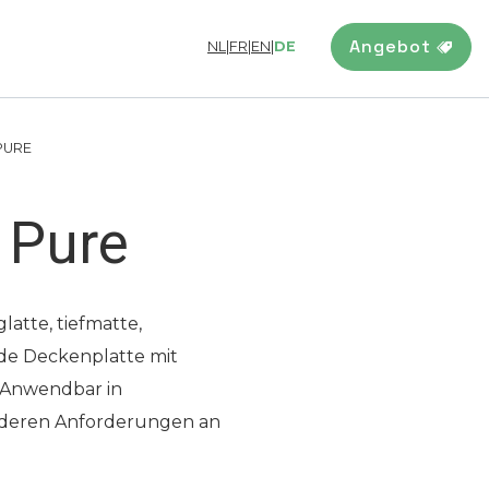
Angebot
NL
|
FR
|
EN
|
DE
PURE
 Pure
latte, tiefmatte,
nde Deckenplatte mit
 Anwendbar in
deren Anforderungen an