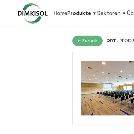
Home
Produkte
Sektoren
Üb
Zurück
ORT :
PRODUK