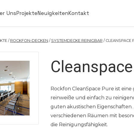
er Uns
Projekte
Neuigkeiten
Kontakt
TE /
ROCKFON-DECKEN
/
SYSTEMDECKE REINIGBAR
/ CLEANSPACE 
Cleanspace
Rockfon CleanSpace Pure ist eine g
reinweiße und einfach zu reinige
guten akustischen Eigenschaften.
verschiedenen Räumen mit beson
die Reinigungsfähigkeit.