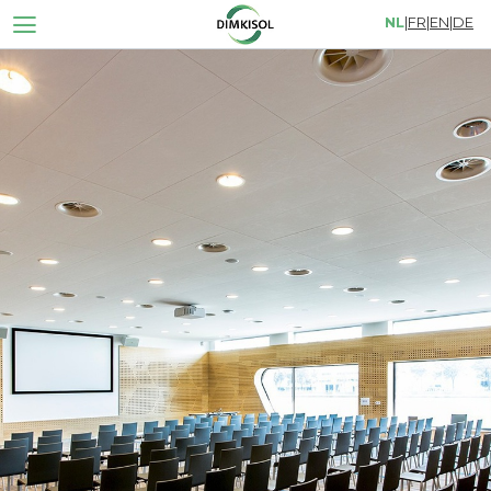
NL
|
FR
|
EN
|
DE