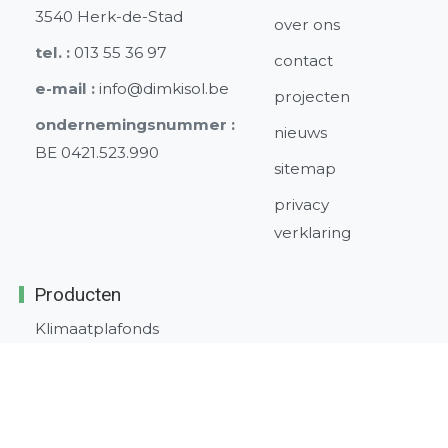
3540 Herk-de-Stad
over ons
tel. :
013 55 36 97
contact
e-mail :
info@dimkisol.be
projecten
ondernemingsnummer :
nieuws
BE 0421.523.990
sitemap
privacy
verklaring
Producten
Klimaatplafonds
Metalen plafonds
wanden
Luchtkanalen